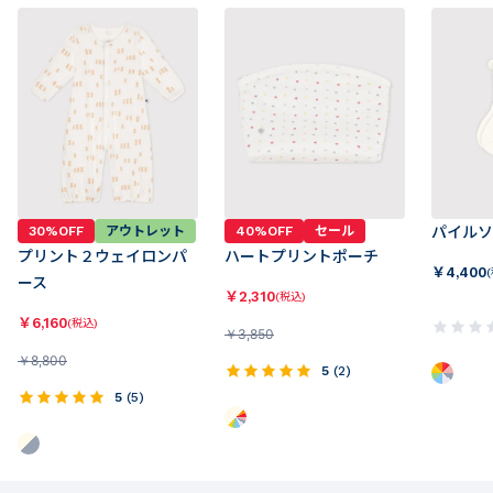
30%OFF
アウトレット
40%OFF
セール
パイルソ
プリント２ウェイロンパ
ハートプリントポーチ
￥
4,400
ース
￥
2,310
(税込)
￥
6,160
(税込)
￥
3,850
￥
8,800
5
(
2
)
5
(
5
)