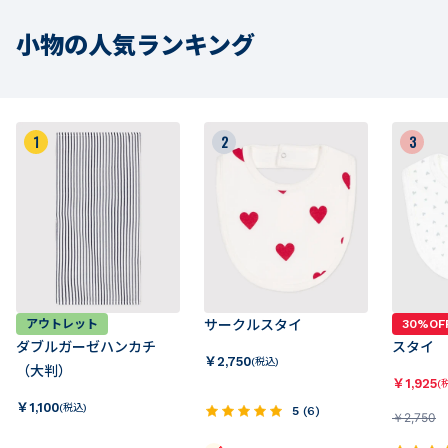
小物の人気ランキング
1
2
3
アウトレット
サークルスタイ
30%OF
ダブルガーゼハンカチ
スタイ
￥
2,750
(税込)
（大判）
￥
1,925
(
￥
1,100
(税込)
5
(
6
)
￥
2,750