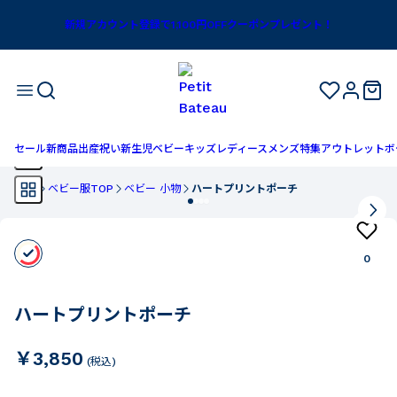
新規アカウント登録で1,100円OFFクーポンプレゼント！
セール
新商品
出産祝い
新生児
ベビー
キッズ
レディース
メンズ
特集
アウトレット
ボ
TOP
ベビー服TOP
ベビー 小物
ハートプリントポーチ
0
ハートプリントポーチ
￥3,850
(税込)