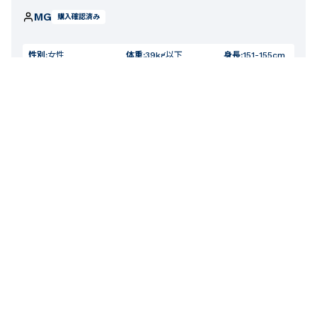
MG
購入確認済み
性別:
女性
体重:
39kg以下
身長:
151-155cm
かわいいし生地もしっかりしてるし5歳の娘もお気に入り。
少しぽてっと体型の娘は8歳サイズでピッタリ。タグがチク
チクするのでハサミで角を丸く少し切ってます。全部切っち
ゃうとサイズを忘れちゃうので、、、
お子様の年齢：
4-5才
お子様の身長：
101-110cm
お子様の体重：
19-22kg
フィット感
厚さ
0
人のお客様が役に立ったと考えています。
1