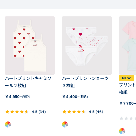
ハートプリントキャミソ
ハートプリントショーツ
NEW
プリント
ール２枚組
３枚組
枚組
￥
4,950~
￥
4,400~
(税込)
(税込)
￥
7,700~
4.5
(
34
)
4.5
(
46
)