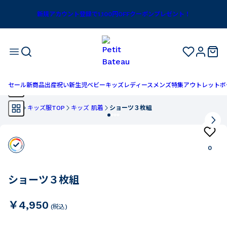
新規アカウント登録で1,100円OFFクーポンプレゼント！
セール
新商品
出産祝い
新生児
ベビー
キッズ
レディース
メンズ
特集
アウトレット
ボ
TOP
キッズ服TOP
キッズ 肌着
ショーツ３枚組
0
ショーツ３枚組
￥4,950
(税込)