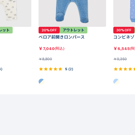
レット
20%OFF
アウトレット
30%OFF
ベロア前開きロンパース
コンビネゾ
￥
7,040
￥
6,545
(税込)
(税
￥
8,800
￥
9,350
4
)
5
(
2
)