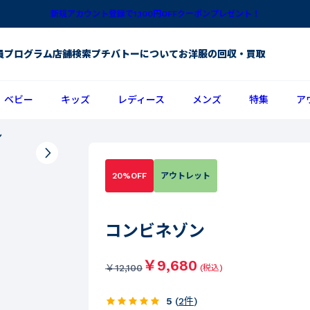
新規アカウント登録で1,100円OFFクーポンプレゼント！
員プログラム
店舗検索
プチバトーについて
お洋服の回収・買取
ベビー
キッズ
レディース
メンズ
特集
ア
ン
20%OFF
アウトレット
コンビネゾン
￥9,680
￥
12,100
(税込)
5
(
2
件
)