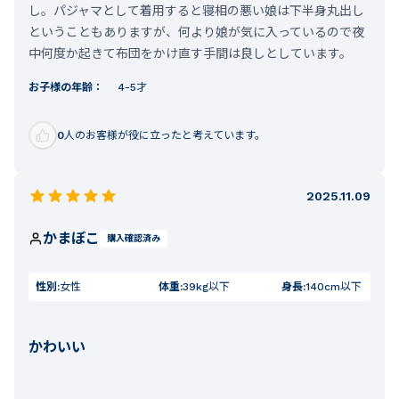
し。パジャマとして着用すると寝相の悪い娘は下半身丸出し
ということもありますが、何より娘が気に入っているので夜
中何度か起きて布団をかけ直す手間は良しとしています。
お子様の年齢：
4-5才
0
人のお客様が役に立ったと考えています。
2025.11.09
かまぼこ
購入確認済み
性別:
女性
体重:
39kg以下
身長:
140cm以下
かわいい