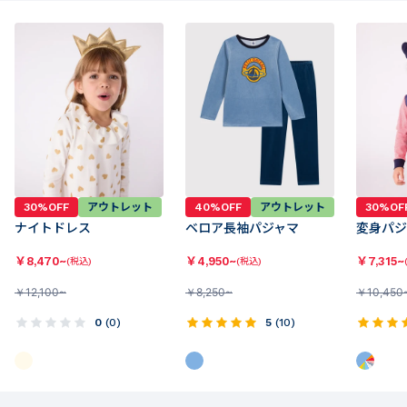
30%OFF
アウトレット
40%OFF
アウトレット
30%OF
ナイトドレス
ベロア長袖パジャマ
変身パジ
￥
8,470~
￥
4,950~
￥
7,315~
(税込)
(税込)
￥
12,100~
￥
8,250~
￥
10,450
0
(
0
)
5
(
10
)