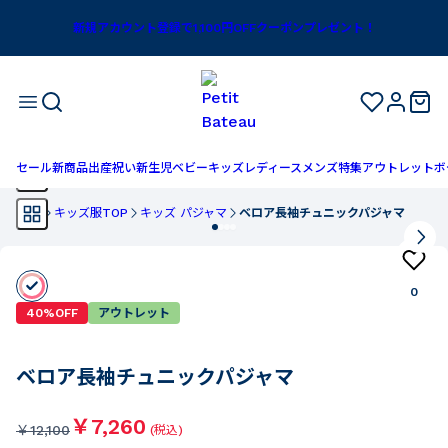
新規アカウント登録で1,100円OFFクーポンプレゼント！
セール
新商品
出産祝い
新生児
ベビー
キッズ
レディース
メンズ
特集
アウトレット
ボ
TOP
キッズ服TOP
キッズ パジャマ
ベロア長袖チュニックパジャマ
0
40%OFF
アウトレット
ベロア長袖チュニックパジャマ
￥7,260
￥
12,100
(税込)