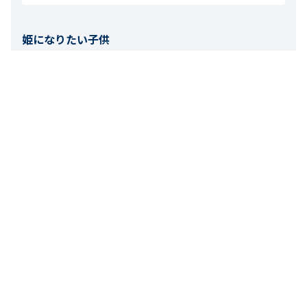
姫になりたい子供
パジャマでも姫になりたいと申しましてこれを選んでいまし
た。
お子様の年齢：
6-7才
お子様の身長：
111-120cm
お子様の体重：
15-18kg
フィット感
厚さ
0
人のお客様が役に立ったと考えています。
1