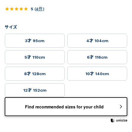
5
(
4
件
)
サイズ
3才 95cm
4才 104cm
5才 110cm
6才 116cm
8才 128cm
10才 140cm
12才 152cm
Find recommended sizes for your child