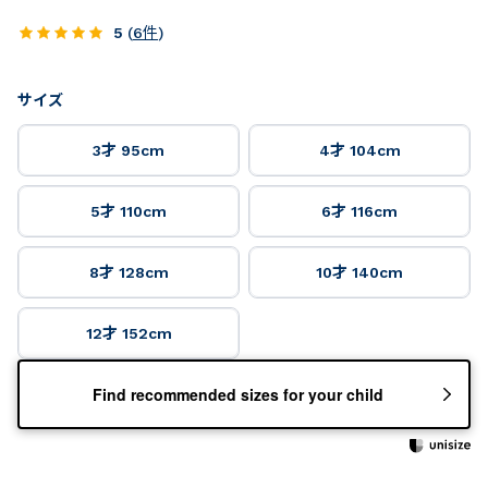
5
(
6
件
)
サイズ
3才 95cm
4才 104cm
5才 110cm
6才 116cm
8才 128cm
10才 140cm
12才 152cm
Find recommended sizes for your child