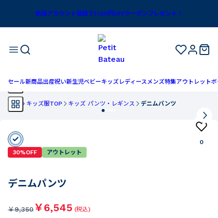
新規アカウント登録で1,100円OFFクーポンプレゼント！
セール
新商品
出産祝い
新生児
ベビー
キッズ
レディース
メンズ
特集
アウトレット
ボ
TOP
キッズ服TOP
キッズ パンツ・レギンス
デニムパンツ
0
30%OFF
アウトレット
デニムパンツ
￥6,545
￥
9,350
(税込)