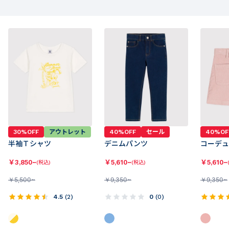
30%OFF
アウトレット
40%OFF
セール
40%OF
半袖Ｔシャツ
デニムパンツ
コーデュ
￥
3,850~
￥
5,610~
￥
5,610~
(税込)
(税込)
￥
5,500~
￥
9,350~
￥
9,350~
4.5
(
2
)
0
(
0
)