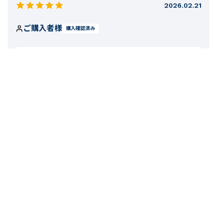
2026.02.21
ご購入者様
購入確認済み
性別:
女性
体重:
58kg-63kg
身長:
166-170cm
シルエットがいい
フィット感はあるもののストレッチも効いているので、スッ
キリきれいにはけます！
お子様の年齢：
8-9才
お子様の身長：
131-140cm
お子様の体重：
31-34kg
フィット感
厚さ