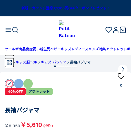
新規アカウント登録で1,100円OFFクーポンプレゼント！
セール
新商品
出産祝い
新生児
ベビー
キッズ
レディース
メンズ
特集
アウトレット
ボ
TOP
キッズ服TOP
キッズ パジャマ
長袖パジャマ
0
40%OFF
アウトレット
長袖パジャマ
￥5,610
￥
9,350
(税込)