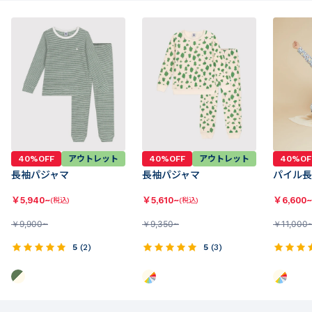
40%OFF
アウトレット
40%OFF
アウトレット
40%OF
長袖パジャマ
長袖パジャマ
パイル長
￥
5,940~
￥
5,610~
￥
6,600~
(税込)
(税込)
￥
9,900~
￥
9,350~
￥
11,000
5
(
2
)
5
(
3
)