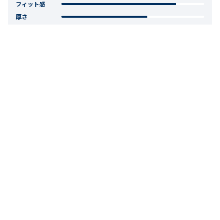
フィット感
厚さ
0
人のお客様が役に立ったと考えています。
2025.02.26
貴子
購入確認済み
性別:
女性
体重:
58kg-63kg
身長:
171-175cm
とても柔らかくて気持ちがいいそうです
注文前は絵柄ありのパジャマに心惹かれていたようですが、
今では1番のお気に入りのパジャマになりました。とても柔ら
かくて肌触りがいいそうです。