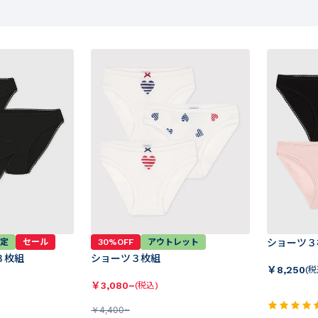
限定
セール
30%OFF
アウトレット
ショーツ３
３枚組
ショーツ３枚組
￥
8,250
(税
￥
3,080~
(税込)
￥
4,400~