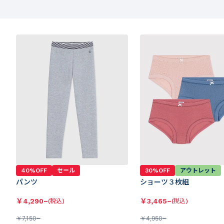
40%OFF
セール
30%OFF
アウトレット
パンツ
ショーツ３枚組
￥
4,290~
￥
3,465~
(税込)
(税込)
￥
7,150~
￥
4,950~