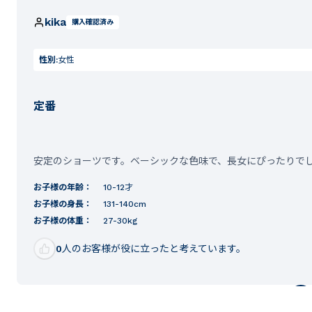
kika
購入確認済み
性別:
女性
定番
安定のショーツです。ベーシックな色味で、長女にぴったりで
お子様の年齢：
10-12才
お子様の身長：
131-140cm
お子様の体重：
27-30kg
0
人のお客様が役に立ったと考えています。
1