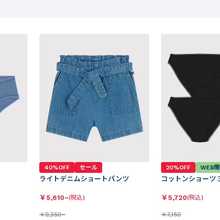
40%OFF
セール
20%OFF
WEB
ライトデニムショートパンツ
コットンショーツ
￥
5,610~
￥
5,720
(税込)
(税込)
￥
9,350~
￥
7,150