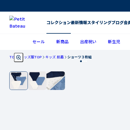
コレクション
最新情報
スタイリング
ブログ
会
セール
新商品
出産祝い
新生児
TOP
キッズ服TOP
キッズ 肌着
ショーツ３枚組