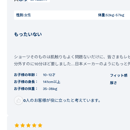
性別:
女性
体重:
52kg-57kg
もったいない
ショーツそのものは肌触りもよく問題ないだけに、皆さまもレ
分外すのに10分ほど要しました…日本メーカーのようにもっと
お子様の年齢：
10-12才
フィット感
お子様の身長：
141cm以上
厚さ
お子様の体重：
35-38kg
0
人のお客様が役に立ったと考えています。