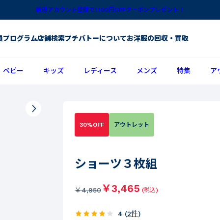
新規アカウント登録で1,100円OFFクーポンプレゼント！
員プログラム
店舗検索
プチバトーについて
お洋服の回収・買取
ベビー
キッズ
レディース
メンズ
特集
ア
30%OFF
アウトレット
ショーツ３枚組
￥3,465
￥
4,950
(税込)
4
(
2
件
)