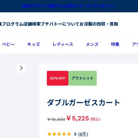
新規アカウント登録で1,100円OFFクーポンプレゼント！
員プログラム
店舗検索
プチバトーについて
お洋服の回収・買取
ベビー
キッズ
レディース
メンズ
特集
ア
50%OFF
アウトレット
ダブルガーゼスカート
￥5,225
￥
10,450
(税込)
5
(
6
件
)