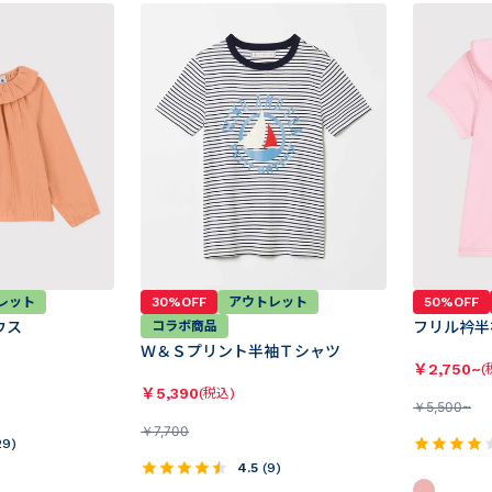
30%OFF
アウトレット
レット
50%OFF
コラボ商品
ウス
フリル衿半
Ｗ＆Ｓプリント半袖Ｔシャツ
￥
2,750~
(
￥
5,390
(税込)
￥
5,500~
￥
7,700
29
)
4.5
(
9
)