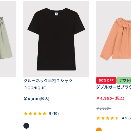
クルーネック半袖Ｔシャツ
50%OFF
アウト
ダブルガーゼブラ
L’ICONIQUE
￥
4,950~
(税込)
￥
4,400
(税込)
￥
9,900~
5
(
10
)
4.5
(