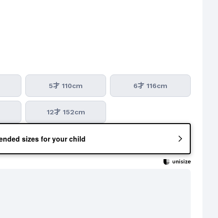
5才 110cm
6才 116cm
m
12才 152cm
nded sizes for your child