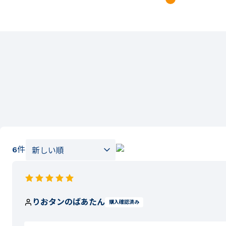
6
件
りおタンのばあたん
購入確認済み