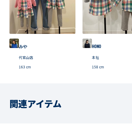
みや
HONO
代官山店
本社
163
cm
158
cm
関連アイテム