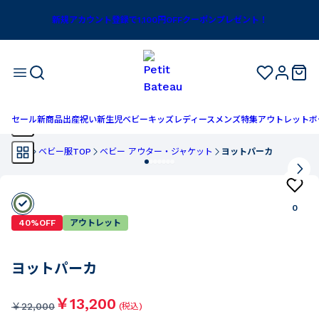
新規アカウント登録で1,100円OFFクーポンプレゼント！
セール
新商品
出産祝い
新生児
ベビー
キッズ
レディース
メンズ
特集
アウトレット
ボ
TOP
ベビー服TOP
ベビー アウター・ジャケット
ヨットパーカ
0
40%OFF
アウトレット
ヨットパーカ
￥13,200
￥
22,000
(税込)