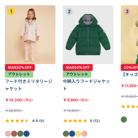
1
2
3
MAX50%OFF
MAX50%OFF
30%OF
アウトレット
アウトレット
【キッズ
フード付きミリタリージ
中綿入りフードジャケッ
￥
11,550
ャケット
ト
￥
16,500
￥
14,300~
￥
9,900~
(税込)
(税込)
￥
28,600~
￥
19,800~
4.5
(
9
)
5
(
12
)