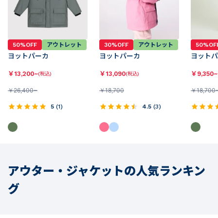
50%OF
50%OFF
アウトレット
30%OFF
アウトレット
ヨットパ
ヨットパーカ
ヨットパーカ
￥
9,350~
￥
13,200~
￥
13,090
(税込)
(税込)
￥
18,700
￥
26,400~
￥
18,700
5
(
1
)
4.5
(
3
)
アウター・ジャケットの人気ランキン
グ