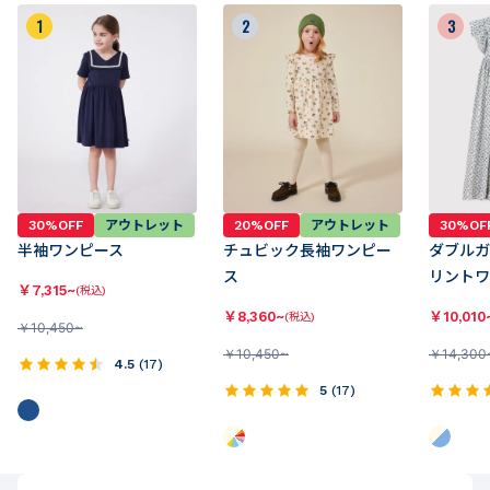
1
2
3
30%OFF
アウトレット
20%OFF
アウトレット
30%OF
半袖ワンピース
チュビック長袖ワンピー
ダブルガ
ス
リントワ
￥
7,315~
(税込)
￥
8,360~
￥
10,010
(税込)
￥
10,450~
￥
10,450~
￥
14,300
4.5
(
17
)
5
(
17
)