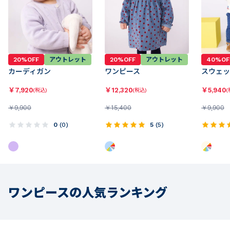
20%OFF
アウトレット
20%OFF
アウトレット
40%OF
カーディガン
ワンピース
スウェッ
￥
7,920
￥
12,320
￥
5,940
(税込)
(税込)
(
￥
9,900
￥
15,400
￥
9,900
0
(
0
)
5
(
5
)
ワンピースの人気ランキング