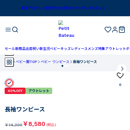
新規アカウント登録で1,100円OFFクーポンプレゼント！
セール
新商品
出産祝い
新生児
ベビー
キッズ
レディース
メンズ
特集
アウトレット
ボ
TOP
ベビー服TOP
ベビー ワンピース
長袖ワンピース
0
40%OFF
アウトレット
長袖ワンピース
￥8,580
￥
14,300
(税込)