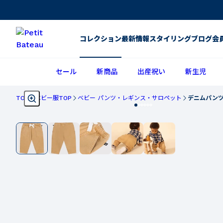
コレクション
最新情報
スタイリング
ブログ
会
セール
新商品
出産祝い
新生児
TOP
ベビー服TOP
ベビー パンツ・レギンス・サロペット
デニムパン