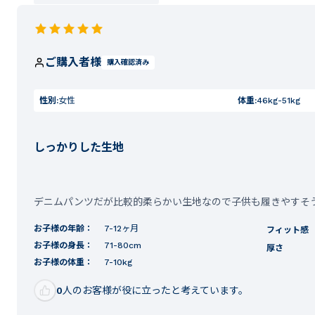
ご購入者様
購入確認済み
性別:
女性
体重:
46kg-51kg
しっかりした生地
デニムパンツだが比較的柔らかい生地なので子供も履きやすそ
お子様の年齢：
7-12ヶ月
フィット感
お子様の身長：
71-80cm
厚さ
お子様の体重：
7-10kg
0
人のお客様が役に立ったと考えています。