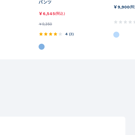
パンツ
￥
9,900
(税
￥
6,545
(税込)
￥
9,350
4
(
3
)