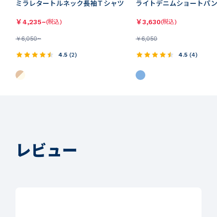
ミラレタートルネック長袖Ｔシャツ
ライトデニムショートパ
￥
4,235~
￥
3,630
(税込)
(税込)
￥
6,050~
￥
6,050
4.5
(
2
)
4.5
(
4
)
レビュー