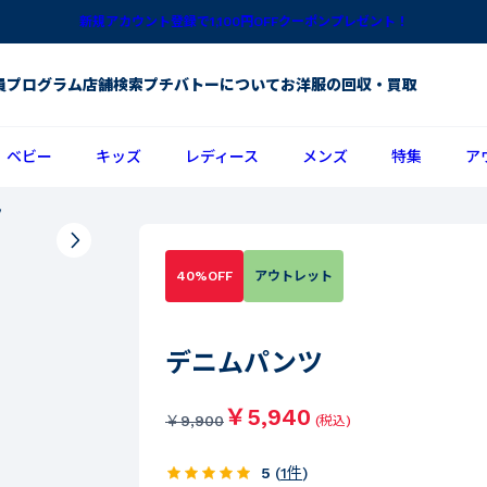
新規アカウント登録で1,100円OFFクーポンプレゼント！
員プログラム
店舗検索
プチバトーについて
お洋服の回収・買取
ベビー
キッズ
レディース
メンズ
特集
ア
ツ
40%OFF
アウトレット
デニムパンツ
￥5,940
￥
9,900
(税込)
5
(
1
件
)