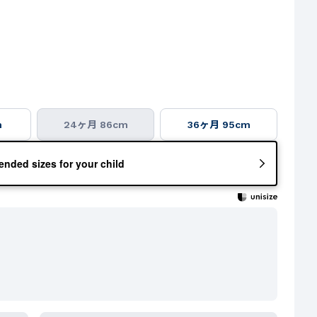
m
24ヶ月 86cm
36ヶ月 95cm
nded sizes for your child