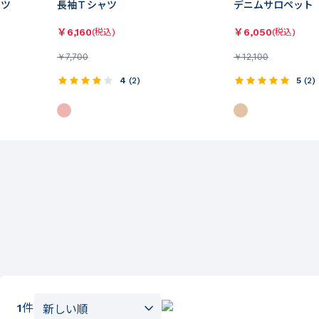
ンツ
長袖Ｔシャツ
デニムサロペット
￥
6,160
￥
6,050
(税込)
(税込)
￥
7,700
￥
12,100
4
(
2
)
5
(
2
)
1
件