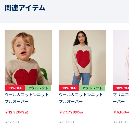
関連アイテム
30%OFF
アウトレット
30%OFF
アウトレット
30%OF
ウール＆コットンニット
ウール＆コットンニット
マリニエ
プルオーバー
プルオーバー
ーバー
￥
12,320
￥
27,720
￥
6,160~
(税込)
(税込)
￥
17,600
￥
39,600
￥
8,800~