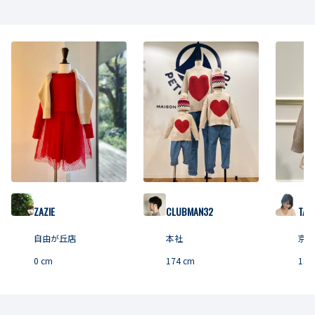
ZAZIE
CLUBMAN32
TAN
自由が丘店
本社
京都
0
cm
174
cm
158