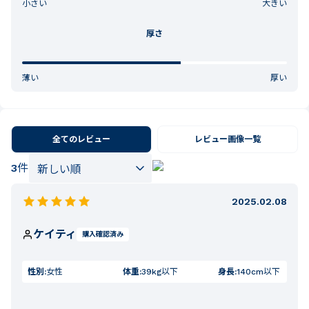
小さい
大きい
厚さ
薄い
厚い
全てのレビュー
レビュー画像一覧
3
件
2025.02.08
ケイティ
購入確認済み
性別:
女性
体重:
39kg以下
身長:
140cm以下