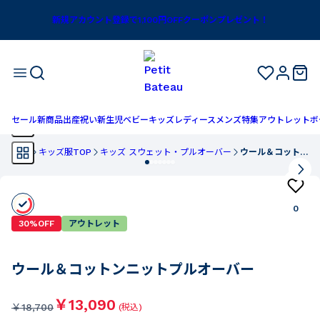
新規アカウント登録で1,100円OFFクーポンプレゼント！
セール
新商品
出産祝い
新生児
ベビー
キッズ
レディース
メンズ
特集
アウトレット
ボ
TOP
キッズ服TOP
キッズ スウェット・プルオーバー
ウール＆コットンニットプルオーバー
0
30%OFF
アウトレット
ウール＆コットンニットプルオーバー
￥13,090
￥
18,700
(税込)