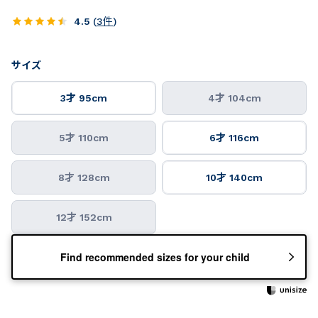
4.5
(
3
件
)
サイズ
3才 95cm
4才 104cm
5才 110cm
6才 116cm
8才 128cm
10才 140cm
12才 152cm
Find recommended sizes for your child