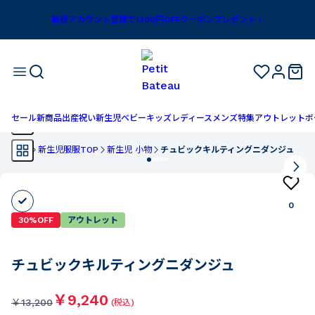
新規アカウント登録で1,100円OFFクーポンプレゼント！
セール
新商品
出産祝い
新生児
ベビー
キッズ
レディース
メンズ
特集
アウトレット
ボ
TOP
新生児服服TOP
新生児 小物
チュビックキルティングニダンジュ
0
30%OFF
アウトレット
チュビックキルティングニダンジュ
￥9,240
￥
13,200
(税込)