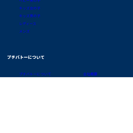
ベビー男の子
キッズ女の子
キッズ男の子
レディース
メンズ
プチバトーについて
プチバトーについて
会社概要
ブログ
採用情報
素材ガイド
プライバシーポリシー
FAQ/お買物ガイド
サイトポリシー
会員プログラム
特定商取引に関する表示
公式アプリ「クラブ・プチバトー」
国 / 地域
お問い合わせ
店舗検索