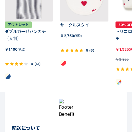
50%OF
アウトレット
サークルスタイ
トリコロ
ダブルガーゼハンカチ
￥
2,750
(税込)
チ
（大判）
￥
1,925
￥
1,100
(
(税込)
5
(
6
)
￥
3,850
4
(
13
)
配送について