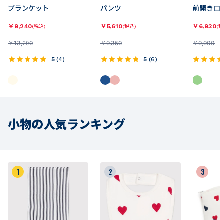
ブランケット
パンツ
前開きロ
￥
9,240
￥
5,610
￥
6,930
(税込)
(税込)
(
￥
13,200
￥
9,350
￥
9,900
5
(
4
)
5
(
6
)
小物の人気ランキング
1
2
3