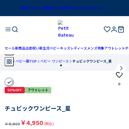
新規アカウント登録で1,100円OFFクーポンプレゼント！
セール
新商品
出産祝い
新生児
ベビー
キッズ
レディース
メンズ
特集
アウトレット
ボ
TOP
ベビー服TOP
ベビー ワンピース
チュビックワンピース_星
0
50%OFF
アウトレット
チュビックワンピース_星
￥4,950
￥
9,900
(税込)