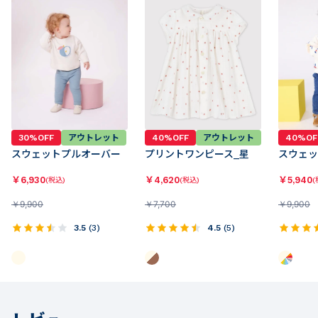
30%OFF
アウトレット
40%OFF
アウトレット
40%OF
スウェットプルオーバー
プリントワンピース_星
スウェッ
￥
6,930
￥
4,620
￥
5,940
(税込)
(税込)
(
￥
9,900
￥
7,700
￥
9,900
3.5
(
3
)
4.5
(
5
)