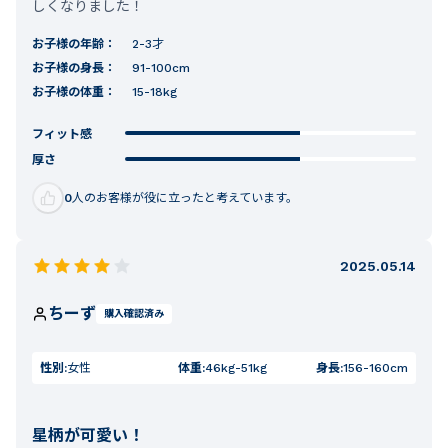
しくなりました！
お子様の年齢：
2-3才
お子様の身長：
91-100cm
お子様の体重：
15-18kg
フィット感
厚さ
0
人のお客様が役に立ったと考えています。
2025.05.14
ちーず
購入確認済み
性別:
女性
体重:
46kg-51kg
身長:
156-160cm
星柄が可愛い！