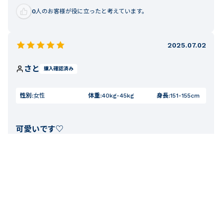
0
人のお客様が役に立ったと考えています。
2025.07.02
さと
購入確認済み
性別:
女性
体重:
40kg-45kg
身長:
151-155cm
可愛いです♡
孫に購入しました。 マリン柄がとても可愛く、娘にも喜ばれ
ました。 ありがとうございました。
お子様の身長：
91-100cm
お子様の体重：
7-10kg