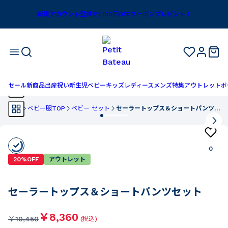
新規アカウント登録で1,100円OFFクーポンプレゼント！
セール
新商品
出産祝い
新生児
ベビー
キッズ
レディース
メンズ
特集
アウトレット
ボ
TOP
ベビー服TOP
ベビー セット
セーラートップス＆ショートパンツセット
0
20%OFF
アウトレット
セーラートップス＆ショートパンツセット
￥8,360
￥
10,450
(税込)