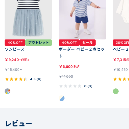
40%OFF
アウトレット
40%OFF
セール
30%OF
ワンピース
ボーダー ベビー２点セッ
ベビー２
ト
￥
9,240~
￥
7,315
(税込)
(
￥
6,600
(税込)
￥
15,400~
￥
10,450
￥
11,000
4.5
(
6
)
0
(
0
)
レビュー