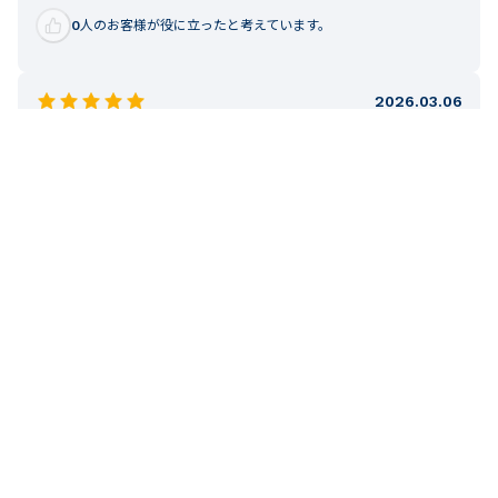
0
人のお客様が役に立ったと考えています。
2026.03.06
プチバトー
購入確認済み
性別:
女性
可愛い
生地が柔らかく上品な色です。
お子様の年齢：
4-5才
お子様の身長：
101-110cm
お子様の体重：
15-18kg