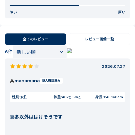
薄い
厚い
全てのレビュー
レビュー画像一覧
6
件
2026.07.27
manamana
購入確認済み
性別:
女性
体重:
46kg-51kg
身長:
156-160cm
真冬以外ははけそうです