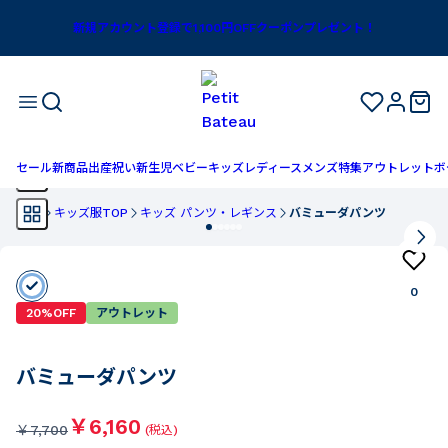
新規アカウント登録で1,100円OFFクーポンプレゼント！
セール
新商品
出産祝い
新生児
ベビー
キッズ
レディース
メンズ
特集
アウトレット
ボ
TOP
キッズ服TOP
キッズ パンツ・レギンス
バミューダパンツ
0
20%OFF
アウトレット
バミューダパンツ
￥6,160
￥
7,700
(税込)