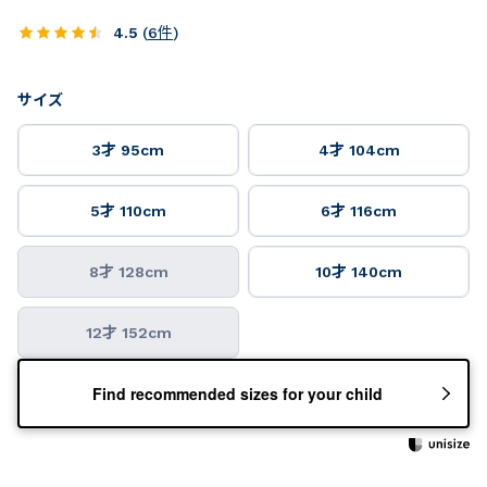
4.5
(
6
件
)
サイズ
3才 95cm
4才 104cm
5才 110cm
6才 116cm
8才 128cm
10才 140cm
12才 152cm
Find recommended sizes for your child