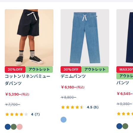
20%OFF
アウトレット
30%OFF
アウトレット
MAX30
コットンリネンバミュー
デニムパンツ
アウト
パンツ
ダパンツ
￥
6,160~
(税込)
￥
6,545~
￥
5,390~
(税込)
￥
8,800~
￥
9,350~
￥
7,700~
4.5
(
8
)
4
(
7
)