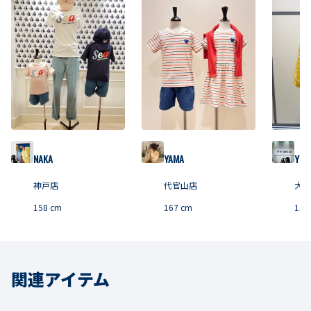
NAKA
YAMA
YOP
神戸店
代官山店
大丸
158
cm
167
cm
152
関連アイテム