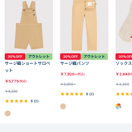
30%OFF
アウトレット
20%OFF
アウトレット
20%OF
サージ織ショートサロペ
サージ織パンツ
ソックス
ット
￥
7,920~
￥
2,640
(税込)
(
￥
5,775
(税込)
￥
9,900~
￥
3,300
￥
8,250
5
(
2
)
5
(
2
)