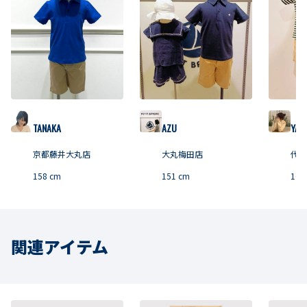
TANAKA
AZU
YAM
京都藤井大丸店
大丸梅田店
代官
158
cm
151
cm
167
関連アイテム