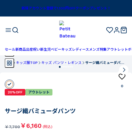
新規アカウント登録で1,100円OFFクーポンプレゼント！
セール
新商品
出産祝い
新生児
ベビー
キッズ
レディース
メンズ
特集
アウトレット
ボ
TOP
キッズ服TOP
キッズ パンツ・レギンス
サージ織バミューダパンツ
0
20%OFF
アウトレット
サージ織バミューダパンツ
￥6,160
￥
7,700
(税込)