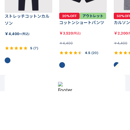
ストレッチコットンカル
20%OFF
アウトレット
50%OF
コットンショートパンツ
カルソン
ソン
￥
3,520
￥
2,200
￥
4,400~
(税込)
(
(税込)
￥
4,400
￥
4,400
5
(
7
)
4.5
(
20
)
配送について
【通常】11,000円（税込）以上お買い上げで送料無料