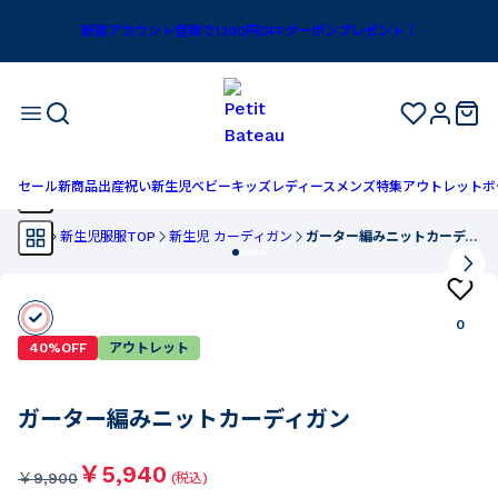
新規アカウント登録で1,100円OFFクーポンプレゼント！
セール
新商品
出産祝い
新生児
ベビー
キッズ
レディース
メンズ
特集
アウトレット
ボ
TOP
新生児服服TOP
新生児 カーディガン
ガーター編みニットカーディガン
0
40%OFF
アウトレット
ガーター編みニットカーディガン
￥5,940
￥
9,900
(税込)