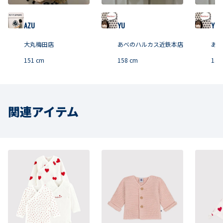
AZU
YU
YU
大丸梅田店
あべのハルカス近鉄本店
あべ
151
cm
158
cm
158
関連アイテム