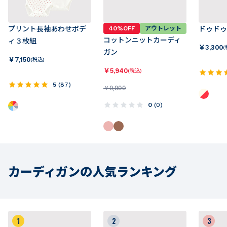
プリント長袖あわせボデ
40%OFF
アウトレット
ドゥドゥ
コットンニットカーディ
ィ３枚組
￥
3,300
(
ガン
￥
7,150
(税込)
￥
5,940
(税込)
5
(
87
)
￥
9,900
0
(
0
)
カーディガンの人気ランキング
1
2
3