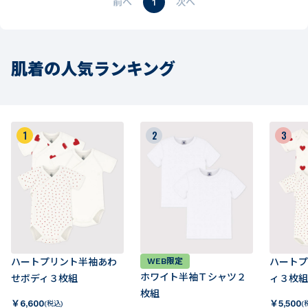
1
肌着の人気ランキング
1
2
3
ハートプリント半袖あわ
WEB限定
ハートプ
ホワイト半袖Ｔシャツ２
せボディ３枚組
ィ３枚組
枚組
￥
6,600
￥
5,500
(税込)
(