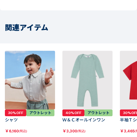
関連アイテム
30%OFF
アウトレット
40%OFF
アウトレット
30%OF
シャツ
Ｗ＆Ｃオールインワン
半袖Ｔシ
￥
6,160
￥
3,300
￥
3,465
(税込)
(税込)
(