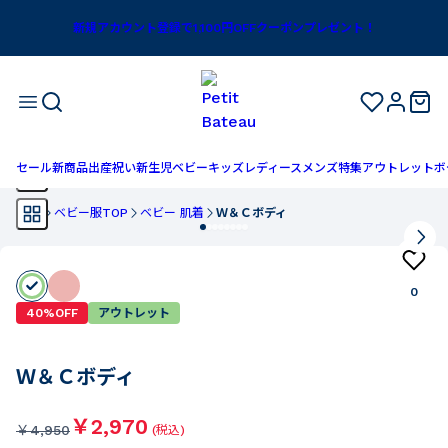
新規アカウント登録で1,100円OFFクーポンプレゼント！
セール
新商品
出産祝い
新生児
ベビー
キッズ
レディース
メンズ
特集
アウトレット
ボ
TOP
ベビー服TOP
ベビー 肌着
Ｗ＆Ｃボディ
0
40%OFF
アウトレット
Ｗ＆Ｃボディ
￥2,970
￥
4,950
(税込)