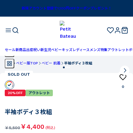
新規アカウント登録で1,100円OFFクーポンプレゼント！
セール
新商品
出産祝い
新生児
ベビー
キッズ
レディース
メンズ
特集
アウトレット
ボ
TOP
ベビー服TOP
ベビー 肌着
半袖ボディ３枚組
SOLD OUT
0
20%OFF
アウトレット
半袖ボディ３枚組
￥4,400
￥
5,500
(税込)