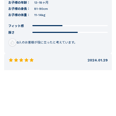
お子様の年齢：
13-18ヶ月
お子様の身長：
81-90cm
お子様の体重：
11-14kg
フィット感
厚さ
0
人のお客様が役に立ったと考えています。
2024.01.29
むぎ
購入確認済み
性別:
女性
体重:
46kg-51kg
身長:
151-155cm
出産祝いに