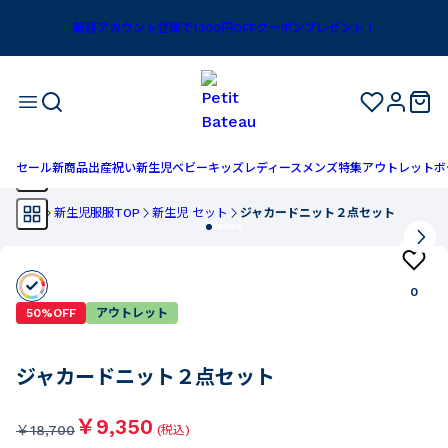
新規アカウント登録で1,100円OFFクーポンプレゼント！
セール
新商品
出産祝い
新生児
ベビー
キッズ
レディース
メンズ
特集
アウトレット
ボ
TOP
新生児服服TOP
新生児 セット
ジャカードニット２点セット
0
50%OFF
アウトレット
ジャカードニット２点セット
￥9,350
￥
18,700
(税込)