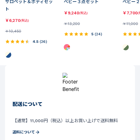
サロペット＆ボディセッ
ベビー３点セット
ベビー２
ト
￥
9,240
￥
7,700
(税込)
(
￥
6,270
(税込)
￥
13,200
￥
11,000
￥
10,450
5
(
24
)
4.5
(
26
)
配送について
【通常】11,000円（税込）以上お買い上げで送料無料
送料について