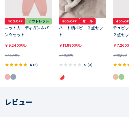
40%OFF
アウトレット
40%OFF
セール
40%OF
ニットカーディガン＆パ
ハート柄ベビー２点セッ
チュビッ
ンツセット
ト
２点セッ
￥
9,240
￥
11,880
￥
7,260
(税込)
(税込)
(
￥
15,400
￥
19,800
￥
12,100
5
(
2
)
0
(
0
)
レビュー