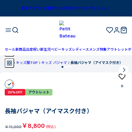
新規アカウント登録で1,100円OFFクーポンプレゼント！
セール
新商品
出産祝い
新生児
ベビー
キッズ
レディース
メンズ
特集
アウトレット
ボ
TOP
キッズ服TOP
キッズ パジャマ
長袖パジャマ（アイマスク付き）
0
20%OFF
アウトレット
長袖パジャマ（アイマスク付き）
￥8,800
￥
11,000
(税込)