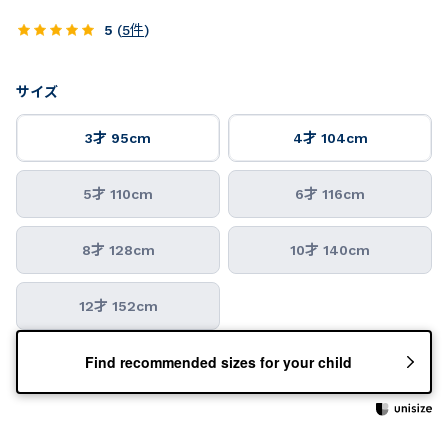
5
(
5
件
)
サイズ
3才 95cm
4才 104cm
5才 110cm
6才 116cm
8才 128cm
10才 140cm
12才 152cm
Find recommended sizes for your child