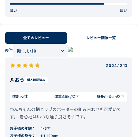
薄い
厚い
全てのレビュー
レビュー画像一覧
5
件
2024.12.13
おう
購入確認済み
性別:
女性
体重:
39kg以下
身長:
140cm以下
わんちゃんの柄とリブのボーダーの組み合わせも可愛いで
す。 着心地はいつも通り良さそうです。
お子様の年齢：
4-5才
お子様の身長：
111-120cm