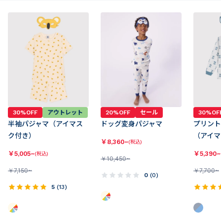
30%OFF
アウトレット
20%OFF
セール
30%OF
半袖パジャマ（アイマス
ドッグ変身パジャマ
プリント
ク付き）
（アイマ
￥
8,360~
(税込)
￥
5,005~
￥
5,390~
(税込)
￥
10,450~
￥
7,150~
￥
7,700~
0
(
0
)
5
(
13
)