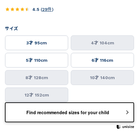
4.5
(
29
件
)
サイズ
3才 95cm
4才 104cm
5才 110cm
6才 116cm
8才 128cm
10才 140cm
12才 152cm
Find recommended sizes for your child