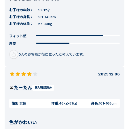
お子様の年齢：
10-12才
お子様の身長：
131-140cm
お子様の体重：
27-30kg
フィット感
厚さ
0
人のお客様が役に立ったと考えています。
2025.12.06
たーたん
購入確認済み
性別:
女性
体重:
46kg-51kg
身長:
161-165cm
色がかわいい