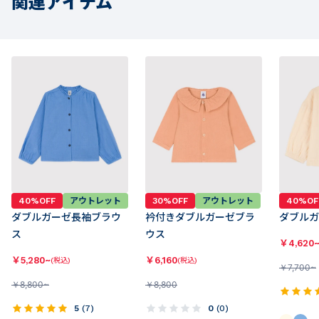
関連アイテム
40%OFF
アウトレット
30%OFF
アウトレット
40%OF
ダブルガーゼ長袖ブラウ
衿付きダブルガーゼブラ
ダブルガ
ス
ウス
￥
4,620
￥
5,280~
￥
6,160
(税込)
(税込)
￥
7,700~
￥
8,800~
￥
8,800
5
(
7
)
0
(
0
)