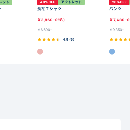
レット
40%OFF
アウトレット
20%OFF
ン
長袖Ｔシャツ
パンツ
￥
3,960~
￥
7,480~
(税込)
(
￥
6,600~
￥
9,350~
4.5
(
6
)