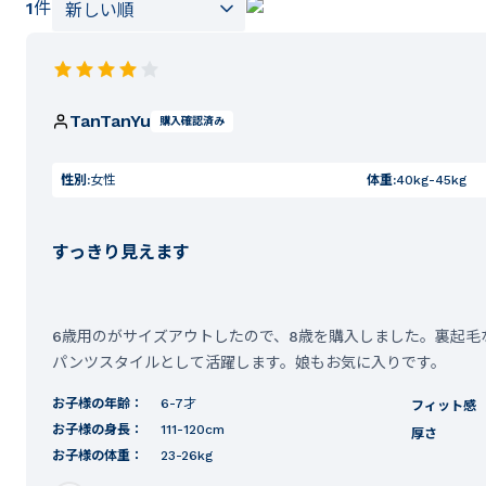
1
件
TanTanYu
購入確認済み
性別:
女性
体重:
40kg-45kg
すっきり見えます
6歳用のがサイズアウトしたので、8歳を購入しました。裏起毛
パンツスタイルとして活躍します。娘もお気に入りです。
お子様の年齢：
6-7才
フィット感
お子様の身長：
111-120cm
厚さ
お子様の体重：
23-26kg