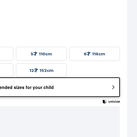
5才 110cm
6才 116cm
m
12才 152cm
nded sizes for your child