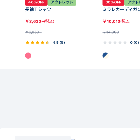
40%OFF
アウトレット
30%OFF
アウト
長袖Ｔシャツ
ミラレカーディガ
￥
3,630~
￥
10,010
(税込)
(税込)
￥
6,050~
￥
14,300
4.5
(
8
)
0
(
0
)