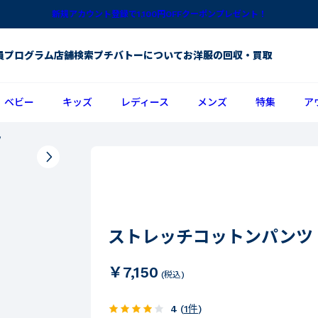
新規アカウント登録で1,100円OFFクーポンプレゼント！
員プログラム
店舗検索
プチバトーについて
お洋服の回収・買取
ベビー
キッズ
レディース
メンズ
特集
ア
ツ
ストレッチコットンパンツ
￥7,150
(税込)
4
(
1
件
)