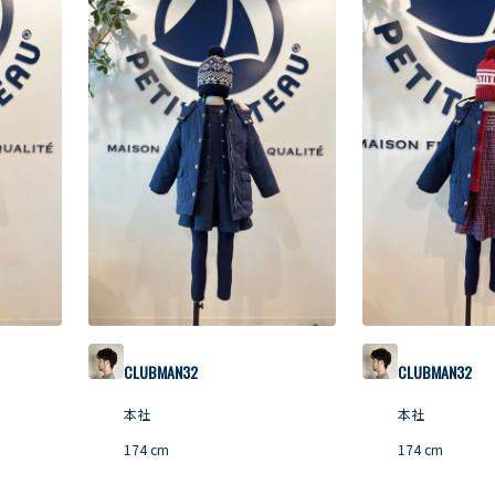
CLUBMAN32
CLUBMAN32
本社
本社
174
cm
174
cm