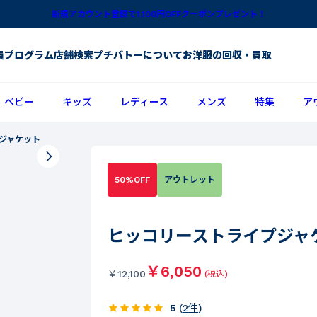
新規アカウント登録で1,100円OFFクーポンプレゼント！
員プログラム
店舗検索
プチバトーについて
お洋服の回収・買取
ベビー
キッズ
レディース
メンズ
特集
ア
ジャケット
50%OFF
アウトレット
ヒッコリーストライプジャ
￥6,050
￥
12,100
(税込)
5
(
2
件
)