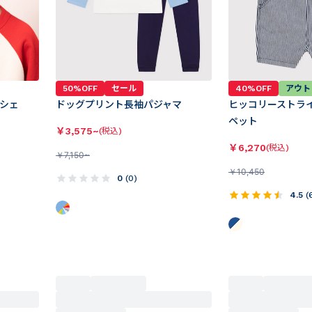
50%OFF
セール
40%OFF
アウト
シェ
ドッグプリント長袖パジャマ
ヒッコリーストラ
ペット
￥
3,575~
(税込)
￥
6,270
(税込)
￥
7,150~
￥
10,450
0
(
0
)
4.5
(