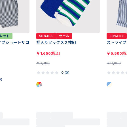
レット
50%OFF
セール
50%OFF
イプショートサロ
柄入りソックス２枚組
ストライプ
￥
1,650
￥
5,500
(税込)
(税
￥
3,300
￥
11,000
0
(
0
)
6
)