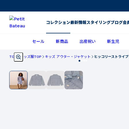
コレクション
最新情報
スタイリング
ブログ
会
セール
新商品
出産祝い
新生児
TOP
キッズ服TOP
キッズ アウター・ジャケット
ヒッコリーストライプ