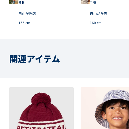
M.H
T.FR
自由が丘店
自由が丘店
156
cm
160
cm
関連アイテム