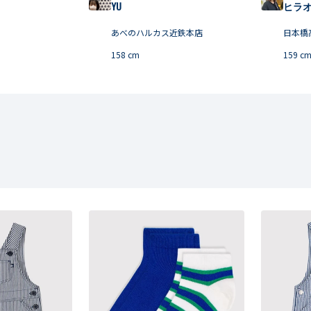
YU
ヒラ
あべのハルカス近鉄本店
日本橋
158
cm
159
c