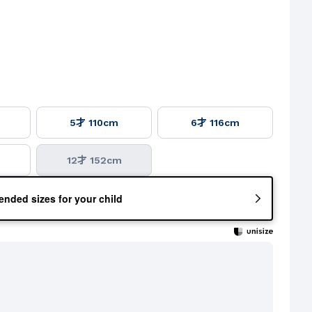
5才 110cm
6才 116cm
m
12才 152cm
nded sizes for your child