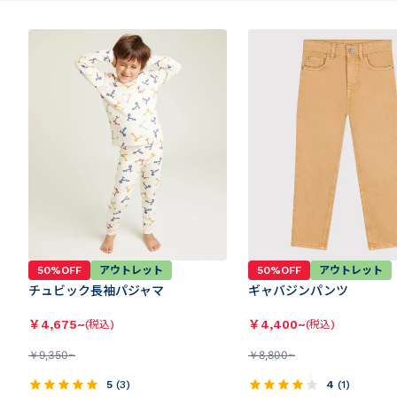
50%OFF
アウトレット
50%OFF
アウトレット
チュビック長袖パジャマ
ギャバジンパンツ
￥
4,675~
￥
4,400~
(税込)
(税込)
￥
9,350~
￥
8,800~
5
(
3
)
4
(
1
)