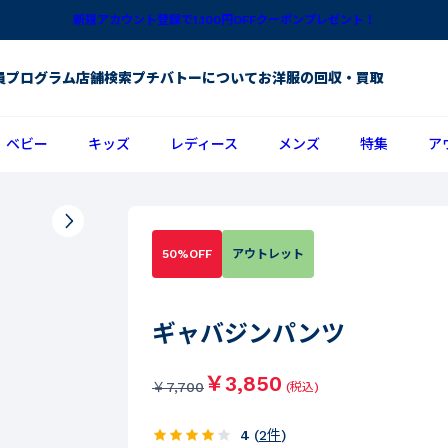
新規アカウント登録で1,100円OFFクーポンプレゼント！
員プログラム
店舗検索
プチバトーについて
お洋服の回収・買取
ベビー
キッズ
レディース
メンズ
特集
ア
50%OFF
アウトレット
ギャバジンパンツ
￥3,850
￥
7,700
(税込)
4
(
2
件
)