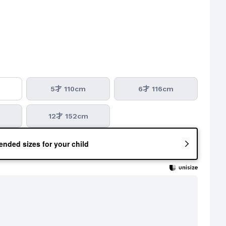
5才 110cm
6才 116cm
m
12才 152cm
nded sizes for your child