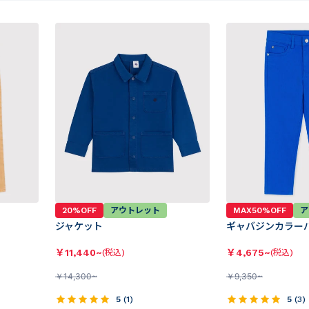
20%OFF
アウトレット
MAX50%OFF
ア
ジャケット
ギャバジンカラー
￥
11,440~
￥
4,675~
(税込)
(税込)
￥
14,300~
￥
9,350~
5
(
1
)
5
(
3
)