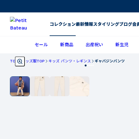
コレクション
最新情報
スタイリング
ブログ
会
セール
新商品
出産祝い
新生児
TOP
キッズ服TOP
キッズ パンツ・レギンス
ギャバジンパンツ