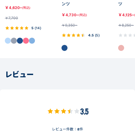
ンツ
ツ
￥
4,620~
(税込)
￥
4,730~
￥
4,125~
(税込)
￥
7,700
￥
9,350~
￥
8,250~
5
(
14
)
4.5
(
5
)
レビュー
3.5
レビュー件数：
8
件