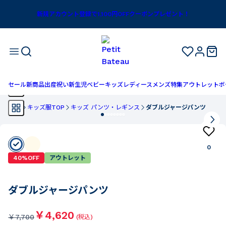
新規アカウント登録で1,100円OFFクーポンプレゼント！
セール
新商品
出産祝い
新生児
ベビー
キッズ
レディース
メンズ
特集
アウトレット
ボ
TOP
キッズ服TOP
キッズ パンツ・レギンス
ダブルジャージパンツ
0
40%OFF
アウトレット
ダブルジャージパンツ
￥4,620
￥
7,700
(税込)