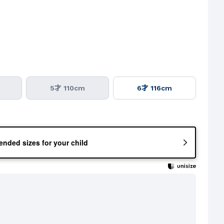
5才 110cm
6才 116cm
nded sizes for your child