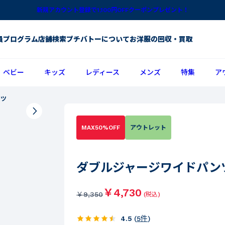
新規アカウント登録で1,100円OFFクーポンプレゼント！
員プログラム
店舗検索
プチバトーについて
お洋服の回収・買取
ベビー
キッズ
レディース
メンズ
特集
ア
ンツ
MAX50%OFF
アウトレット
ダブルジャージワイドパン
￥4,730
￥
9,350
(税込)
4.5
(
5
件
)