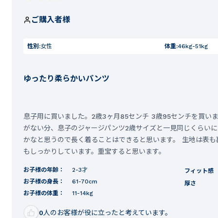
ご購入者様
性別:
女性
体重:
46kg-51kg
ゆったり柔らかいパンツ
息子用に買いました。2歳3ヶ月85センチ 3歳95センチを買
がない分、息子のジャージパンツ2歳サイズと一見同じくらいに
かなと思うので長く着ることはできると思います。 生地は表も
もしっかりしています。重宝すると思います。
お子様の年齢：
2-3才
フィット感
お子様の身長：
61-70cm
厚さ
お子様の体重：
11-14kg
0
人のお客様が役に立ったと考えています。