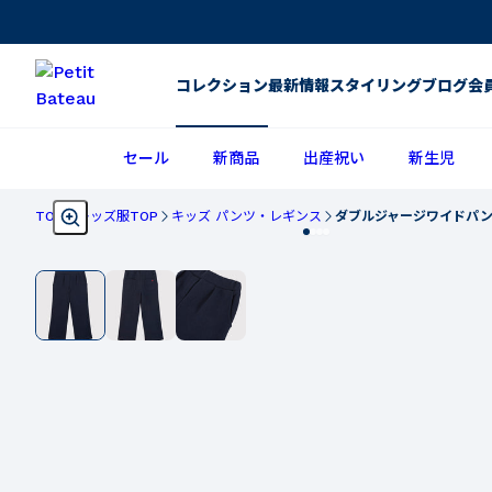
コレクション
最新情報
スタイリング
ブログ
会
セール
新商品
出産祝い
新生児
TOP
キッズ服TOP
キッズ パンツ・レギンス
ダブルジャージワイドパ