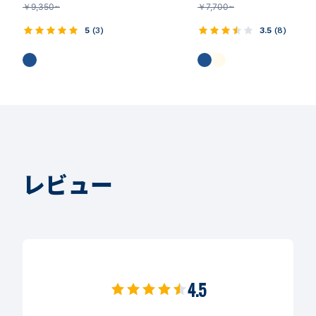
￥
9,350~
￥
7,700~
5
(
3
)
3.5
(
8
)
レビュー
4.5