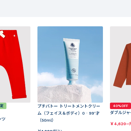
限定
プチバトー トリートメントクリー
40%OFF
ダブルジャ
ム（フェイス＆ボディ）0‐99⁺才
ンツ
（50ml）
￥
4,620~