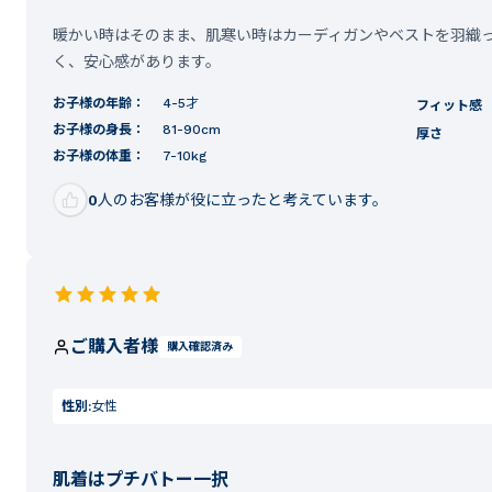
暖かい時はそのまま、肌寒い時はカーディガンやベストを羽織
く、安心感があります。
お子様の年齢：
4-5才
フィット感
お子様の身長：
81-90cm
厚さ
お子様の体重：
7-10kg
0
人のお客様が役に立ったと考えています。
ご購入者様
購入確認済み
性別:
女性
肌着はプチバトー一択