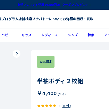
新規アカウント登録で1,100円OFFクーポンプレゼント！
員プログラム
店舗検索
プチバトーについて
お洋服の回収・買取
ベビー
キッズ
レディース
メンズ
特集
ア
WEB限定
半袖ボディ２枚組
￥4,400
(税込)
5
(
10
件
)