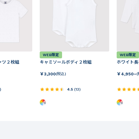
WEB限定
WEB限定
ャツ２枚組
キャミソールボディ２枚組
ホワイト長
￥
3,300
￥
4,950~
(税込)
)
4.5
(
13
)