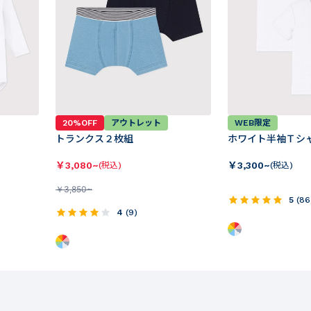
20%OFF
アウトレット
WEB限定
トランクス２枚組
ホワイト半袖Ｔシ
￥
3,080~
￥
3,300~
(税込)
(税込)
￥
3,850~
5
(
86
4
(
9
)