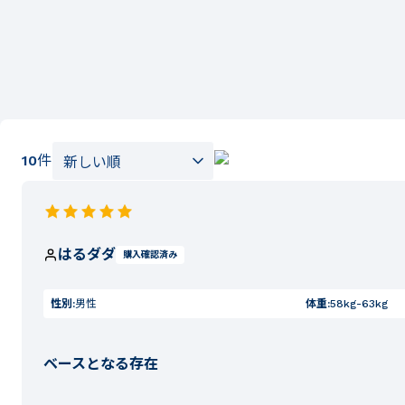
10
件
はるダダ
購入確認済み
性別:
男性
体重:
58kg-63kg
ベースとなる存在