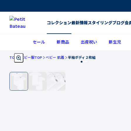
コレクション
最新情報
スタイリング
ブログ
会
セール
新商品
出産祝い
新生児
TOP
ベビー服TOP
ベビー 肌着
半袖ボディ２枚組