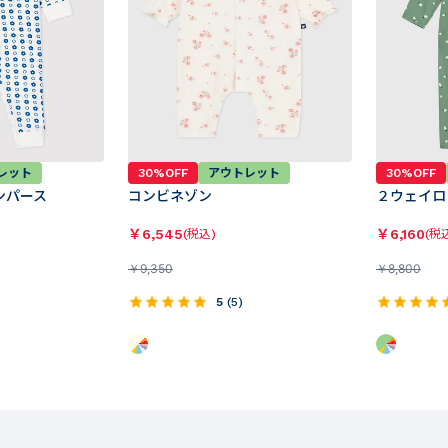
レット
30%OFF
アウトレット
30%OFF
ンパース
コンビネゾン
２ウェイロ
￥
6,545
￥
6,160
(税込)
(税
￥
9,350
￥
8,800
5
(
5
)