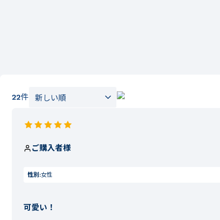
22
件
ご購入者様
性別:
女性
可愛い！