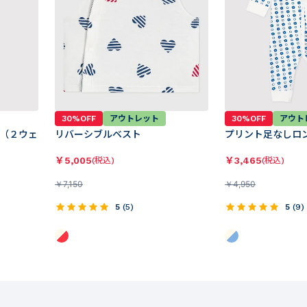
30%OFF
アウトレット
30%OFF
アウト
（２ウェ
リバーシブルベスト
プリント足なしロ
￥
5,005
￥
3,465
(税込)
(税込)
￥
7,150
￥
4,950
5
(
5
)
5
(
9
)