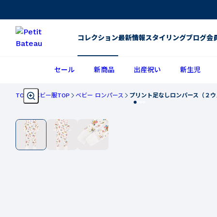
コレクション
最新情報
スタイリング
ブログ
会
セール
新商品
出産祝い
新生児
TOP
ベビー服TOP
ベビー ロンパース
プリント足なしロンパース（２ウ