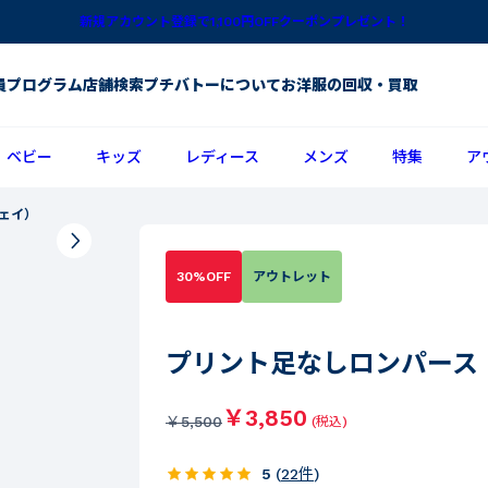
新規アカウント登録で1,100円OFFクーポンプレゼント！
員プログラム
店舗検索
プチバトーについて
お洋服の回収・買取
ベビー
キッズ
レディース
メンズ
特集
ア
ェイ）
30%OFF
アウトレット
プリント足なしロンパース
￥3,850
￥
5,500
(税込)
5
(
22
件
)