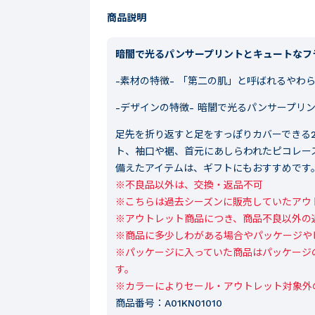
商品説明
暗闇で光るパンサープリントとキュートなフラ
-素材の特徴-
「第二の肌」と呼ばれるやわら
-デザインの特徴-
暗闇で光るパンサープリン
足先を折り返すと足をすっぽりカバーできる
ト、袖口や裾、首元にあしらわれたピコレー
備えたアイテムは、ギフトにもおすすめです
※不良品以外は、交換・返品不可

※こちらは過去シーズンに販売していたアウト
※アウトレット商品につき、商品不良以外の
※商品に多少しわがある場合やパッケージや
※パッケージに入っていた商品はパッケージ
す。

※カラーによりセール・アウトレット対象外
商品番号：
A01KN01010