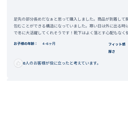
足先の部分長めだなぁと思って購入しました。商品が到着して
包むことができる構造になっていました。寒い日は外に出る時
で冬に大活躍してくれそうです！靴下はよく落とす心配もなく
お子様の年齢：
4-6ヶ月
フィット感
厚さ
0
人のお客様が役に立ったと考えています。
ご購入者様
性別:
女性