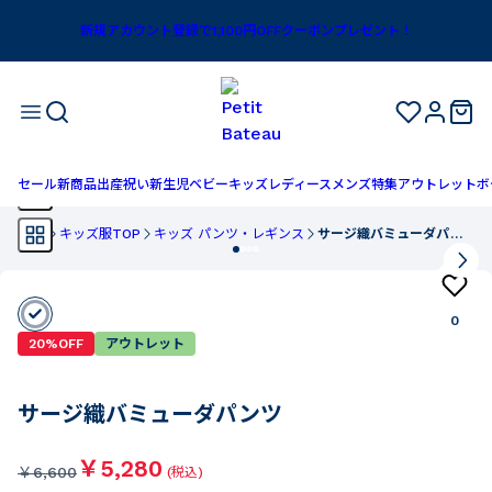
新規アカウント登録で1,100円OFFクーポンプレゼント！
セール
新商品
出産祝い
新生児
ベビー
キッズ
レディース
メンズ
特集
アウトレット
ボ
TOP
キッズ服TOP
キッズ パンツ・レギンス
サージ織バミューダパンツ
0
20%OFF
アウトレット
サージ織バミューダパンツ
￥5,280
￥
6,600
(税込)