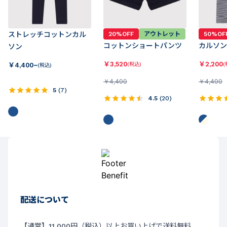
ストレッチコットンカル
20%OFF
アウトレット
50%OF
コットンショートパンツ
カルソン
ソン
￥
3,520
￥
2,200
￥
4,400~
(税込)
(
(税込)
￥
4,400
￥
4,400
5
(
7
)
4.5
(
20
)
配送について
【通常】11,000円（税込）以上お買い上げで送料無料