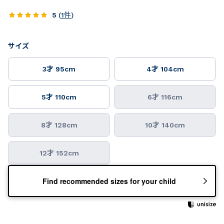
5
(
1
件
)
サイズ
3才 95cm
4才 104cm
5才 110cm
6才 116cm
8才 128cm
10才 140cm
12才 152cm
Find recommended sizes for your child