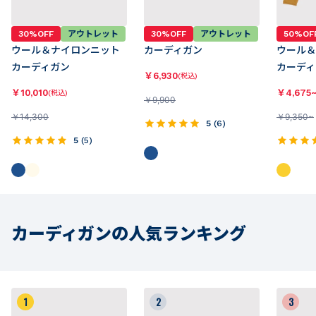
30%OFF
アウトレット
30%OFF
アウトレット
50%OF
ウール＆ナイロンニット
カーディガン
ウール＆
カーディガン
カーディ
￥
6,930
(税込)
￥
10,010
￥
4,675
(税込)
￥
9,900
￥
14,300
￥
9,350~
5
(
6
)
5
(
5
)
カーディガンの人気ランキング
1
2
3