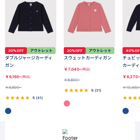
30%OFF
アウトレット
20%OFF
アウトレット
40%OF
ダブルジャージカーディ
スウェットカーディガン
チュビッ
ガン
カーディ
￥
7,040~
(税込)
￥
6,160~
￥
6,270
(税込)
￥
8,800~
￥
8,800~
￥
10,450
5
(
31
)
5
(
41
)