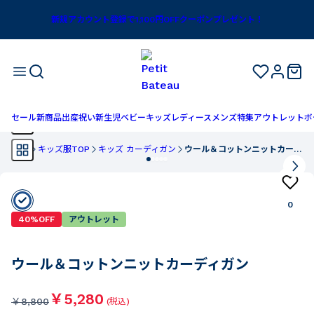
新規アカウント登録で1,100円OFFクーポンプレゼント！
セール
新商品
出産祝い
新生児
ベビー
キッズ
レディース
メンズ
特集
アウトレット
ボ
TOP
キッズ服TOP
キッズ カーディガン
ウール＆コットンニットカーディガン
0
40%OFF
アウトレット
ウール＆コットンニットカーディガン
￥5,280
￥
8,800
(税込)