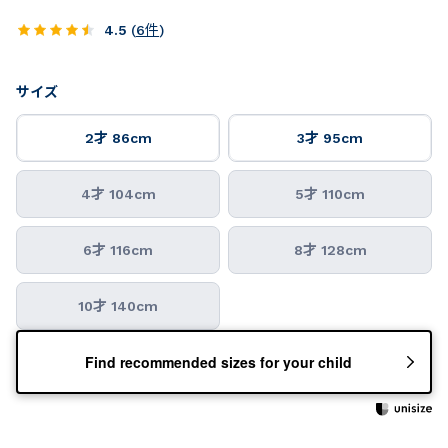
4.5
(
6
件
)
サイズ
2才 86cm
3才 95cm
4才 104cm
5才 110cm
6才 116cm
8才 128cm
10才 140cm
Find recommended sizes for your child