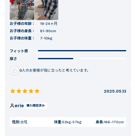
お子様の年齢：
19-24ヶ月
お子様の身長：
81-90cm
お子様の体重：
7-10kg
フィット感
厚さ
0
人のお客様が役に立ったと考えています。
2025.05.13
erie
購入確認済み
性別:
女性
体重:
52kg-57kg
身長:
166-170cm