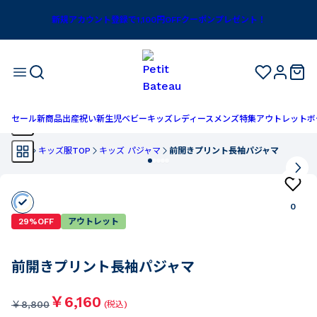
新規アカウント登録で1,100円OFFクーポンプレゼント！
セール
新商品
出産祝い
新生児
ベビー
キッズ
レディース
メンズ
特集
アウトレット
ボ
TOP
キッズ服TOP
キッズ パジャマ
前開きプリント長袖パジャマ
0
29%OFF
アウトレット
前開きプリント長袖パジャマ
￥6,160
￥
8,800
(税込)