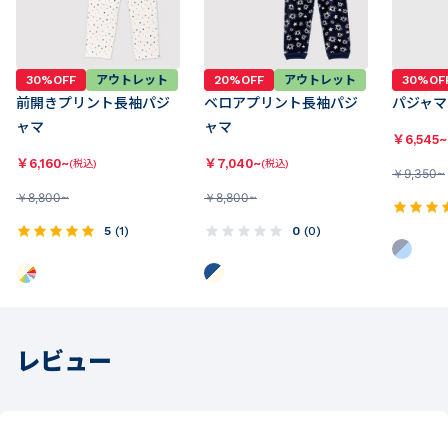
30%OFF
アウトレット
20%OFF
アウトレット
30%OF
前開きプリント長袖パジ
ベロアプリント長袖パジ
パジャマ
ャマ
ャマ
￥
6,545~
￥
6,160~
￥
7,040~
(税込)
(税込)
￥
9,350~
￥
8,800~
￥
8,800~
5
(
1
)
0
(
0
)
レビュー