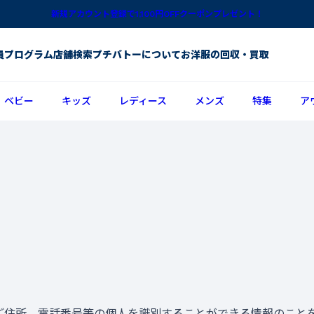
新規アカウント登録で1,100円OFFクーポンプレゼント！
員プログラム
店舗検索
プチバトーについて
お洋服の回収・買取
ベビー
キッズ
レディース
メンズ
特集
ア
ご住所、電話番号等の個人を識別することができる情報のこと