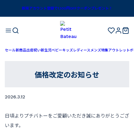
新規アカウント登録で1,100円OFFクーポンプレゼント！
セール
新商品
出産祝い
新生児
ベビー
キッズ
レディース
メンズ
特集
アウトレット
ボ
価格改定のお知らせ
2026.3.12
日頃よりプチバトーをご愛顧いただき誠にありがとうござ
います。