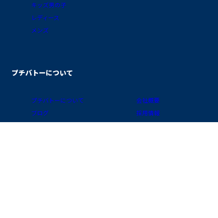
キッズ男の子
レディース
メンズ
プチバトーについて
プチバトーについて
会社概要
ブログ
採用情報
素材ガイド
プライバシーポリシー
FAQ/お買物ガイド
サイトポリシー
会員プログラム
特定商取引に関する表示
公式アプリ「クラブ・プチバトー」
国 / 地域
お問い合わせ
店舗検索