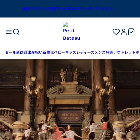
新規アカウント登録で1,100円OFFクーポンプレゼント！
セール
新商品
出産祝い
新生児
ベビー
キッズ
レディース
メンズ
特集
アウトレット
ボ