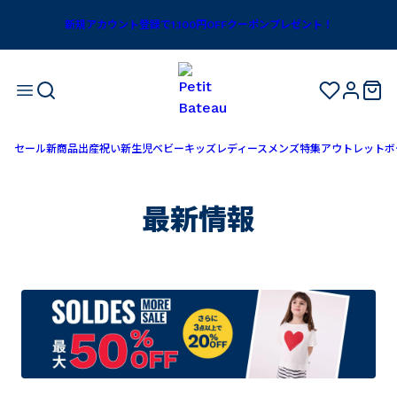
新規アカウント登録で1,100円OFFクーポンプレゼント！
セール
新商品
出産祝い
新生児
ベビー
キッズ
レディース
メンズ
特集
アウトレット
ボ
最新情報