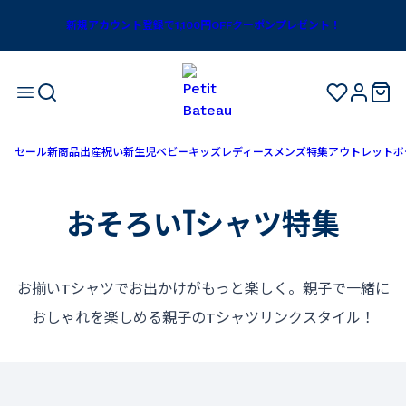
新規アカウント登録で1,100円OFFクーポンプレゼント！
セール
新商品
出産祝い
新生児
ベビー
キッズ
レディース
メンズ
特集
アウトレット
ボ
おそろいTシャツ特集
お揃いTシャツでお出かけがもっと楽しく。親子で一緒に
おしゃれを楽しめる親子のTシャツリンクスタイル！