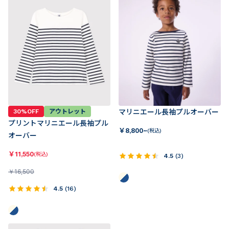
30%OFF
アウトレット
マリニエール長袖プルオーバー
プリントマリニエール長袖プル
￥
8,800~
(税込)
オーバー
￥
11,550
(税込)
4.5
(
3
)
￥
16,500
4.5
(
16
)