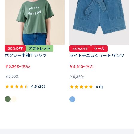
30%OFF
アウトレット
40%OFF
セール
ボクシー半袖Ｔシャツ
ライトデニムショートパンツ
￥
5,940~
￥
5,610~
(税込)
(税込)
￥
9,900
￥
9,350~
4.5
(
20
)
5
(
1
)