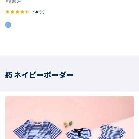
￥
9,900~
4.5
(
7
)
#5 ネイビーボーダー