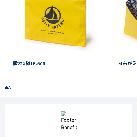
横22×縦16.5㎝
内布がミ