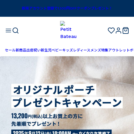
新規アカウント登録で1,100円OFFクーポンプレゼント！
セール
新商品
出産祝い
新生児
ベビー
キッズ
レディース
メンズ
特集
アウトレット
ボ