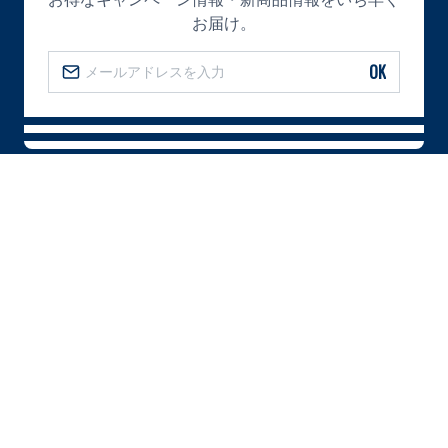
お届け。
OK
コレクション
全ての商品
出産祝い
新生児
総合ランキング
ベビー女の子
ベビー男の子
キッズ女の子
キッズ男の子
レディース
メンズ