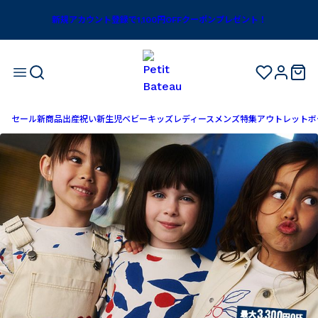
新規アカウント登録で1,100円OFFクーポンプレゼント！
セール
新商品
出産祝い
新生児
ベビー
キッズ
レディース
メンズ
特集
アウトレット
ボ