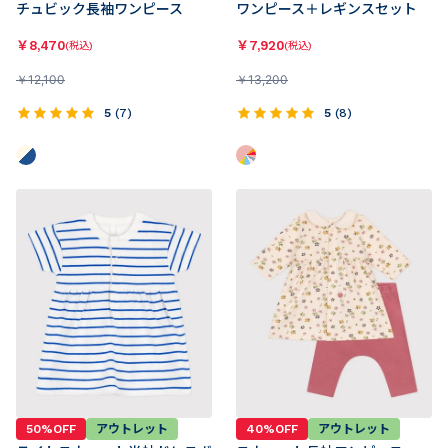
チュビック長袖ワンピース
ワンピース＋レギンスセット
￥
8,470
￥
7,920
(税込)
(税込)
￥
12,100
￥
13,200
5
(
7
)
5
(
8
)
50%OFF
アウトレット
40%OFF
アウトレット