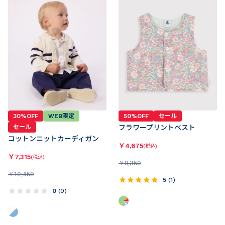
30%OFF
WEB限定
50%OFF
セール
セール
フラワープリントベスト
コットンニットカーディガン
￥
4,675
(税込)
￥
7,315
(税込)
￥
9,350
￥
10,450
5
(
1
)
0
(
0
)