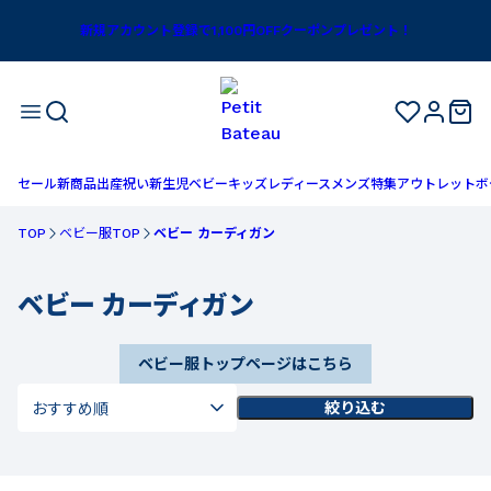
新規アカウント登録で1,100円OFFクーポンプレゼント！
セール
新商品
出産祝い
新生児
ベビー
キッズ
レディース
メンズ
特集
アウトレット
ボ
TOP
ベビー服TOP
ベビー カーディガン
ベビー カーディガン
ベビー服トップページはこちら
絞り込む