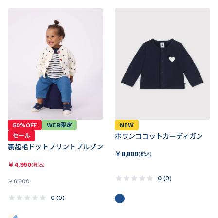
50%OFF
WEB限定
NEW
セール
ポワンココットカーディガン
裏起毛ドットプリントブルゾン
￥
8,800
(税込)
￥
4,950
(税込)
0
(
0
)
￥
9,900
0
(
0
)