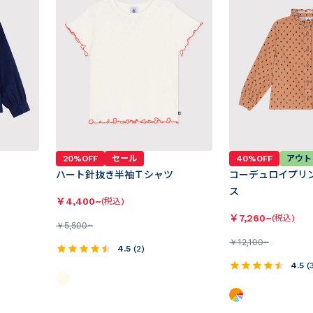
20%OFF
セール
40%OFF
アウト
ハート針抜き半袖Ｔシャツ
コーデュロイプリ
ス
￥
4,400~
(税込)
￥
7,260~
(税込)
￥
5,500~
￥
12,100~
4.5
(
2
)
4.5
(