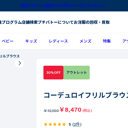
新規アカウント登録で1,100円OFFクーポンプレゼント！
員プログラム
店舗検索
プチバトーについて
お洋服の回収・買取
ベビー
キッズ
レディース
メンズ
特集
ア
リルブラウス
30%OFF
アウトレット
コーデュロイフリルブラウ
￥8,470
￥
12,100
(税込)
5
(
2
件
)