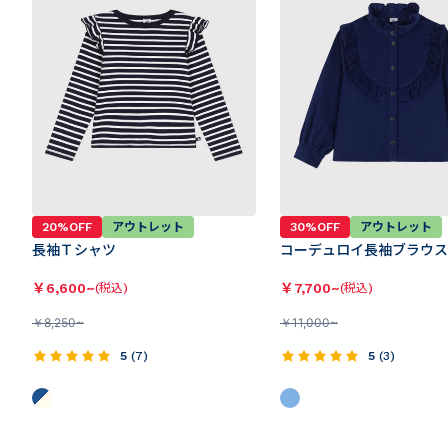
20%OFF
アウトレット
30%OFF
アウトレット
長袖Ｔシャツ
コーデュロイ長袖ブラウス
￥
6,600~
￥
7,700~
(税込)
(税込)
￥
8,250~
￥
11,000~
5
(
7
)
5
(
3
)