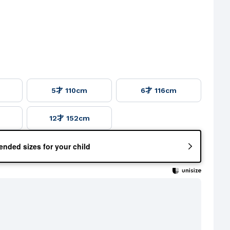
5才 110cm
6才 116cm
m
12才 152cm
nded sizes for your child