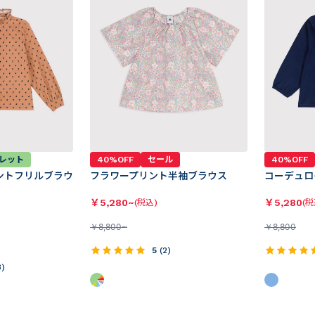
レット
40%OFF
セール
40%OFF
ントフリルブラウ
フラワープリント半袖ブラウス
コーデュロ
￥
5,280~
￥
5,280
(税込)
(税
￥
8,800~
￥
8,800
5
(
2
)
3
)