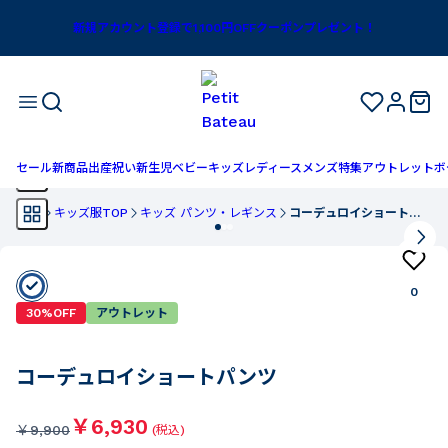
新規アカウント登録で1,100円OFFクーポンプレゼント！
セール
新商品
出産祝い
新生児
ベビー
キッズ
レディース
メンズ
特集
アウトレット
ボ
TOP
キッズ服TOP
キッズ パンツ・レギンス
コーデュロイショートパンツ
0
30%OFF
アウトレット
コーデュロイショートパンツ
￥6,930
￥
9,900
(税込)