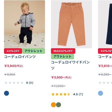
40%OFF
アウトレット
MAX50%OFF
40%OF
コーデュロイパンツ
アウトレット
コーデ
コーデュロイワイドパン
￥
5,940
￥
5,610~
(税込)
ツ
￥
9,900
￥
9,350~
￥
5,500~
(税込)
0
(
0
)
￥
11,000~
4.5
(
7
)