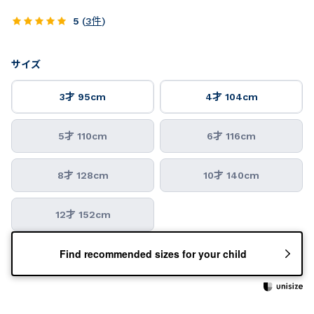
5
(
3
件
)
サイズ
3才 95cm
4才 104cm
5才 110cm
6才 116cm
8才 128cm
10才 140cm
12才 152cm
Find recommended sizes for your child