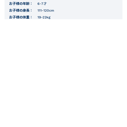
お子様の年齢：
6-7才
お子様の身長：
111-120cm
お子様の体重：
19-22kg
フィット感
厚さ
1
人のお客様が役に立ったと考えています。
1
パンツ・レギンスの人気ランキング
1
2
3