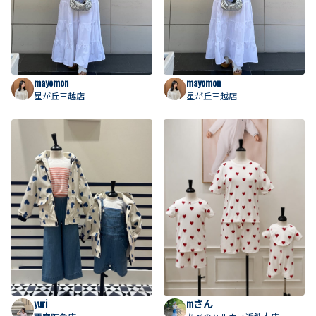
mayomon
mayomon
星が丘三越店
星が丘三越店
yuri
mさん