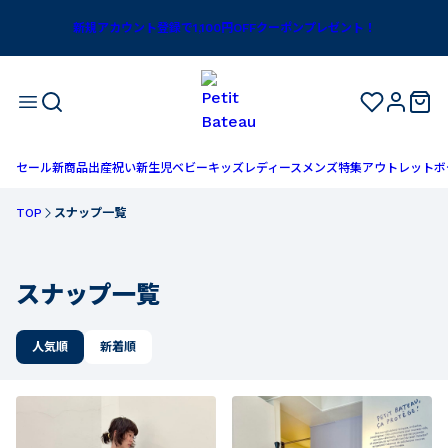
コーデ一覧｜ベビー服・子供服通販のPETIT BATEAU【公式】
新規アカウント登録で1,100円OFFクーポンプレゼント！
セール
新商品
出産祝い
新生児
ベビー
キッズ
レディース
メンズ
特集
アウトレット
ボ
TOP
スナップ一覧
スナップ一覧
人気順
新着順