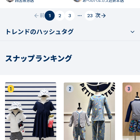
西宮阪急店
あべのハルカス近鉄本店
前
1
2
3
23
次
トレンドのハッシュタグ
スナップランキング
1
2
3