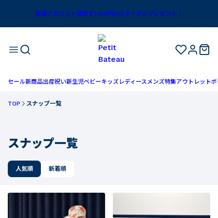
コーデ一覧｜ベビー服・子供服通販のPETIT BATEAU【公式】
新規アカウント登録で1,100円OFFクーポンプレゼント！
セール
新商品
出産祝い
新生児
ベビー
キッズ
レディース
メンズ
特集
アウトレット
ボ
TOP
スナップ一覧
スナップ一覧
人気順
新着順