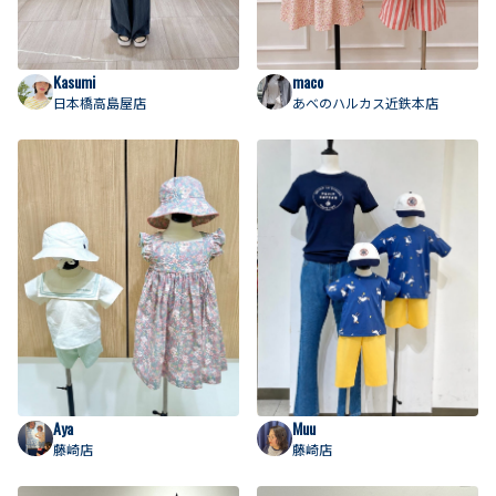
Kasumi
maco
日本橋高島屋店
あべのハルカス近鉄本店
Aya
Muu
藤崎店
藤崎店