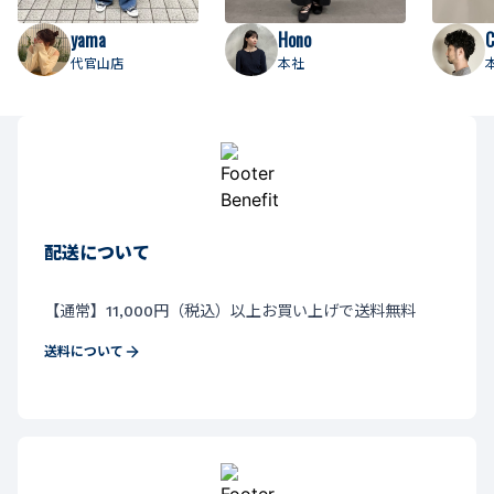
yama
Hono
C
代官山店
本社
配送について
【通常】11,000円（税込）以上お買い上げで送料無料
送料について