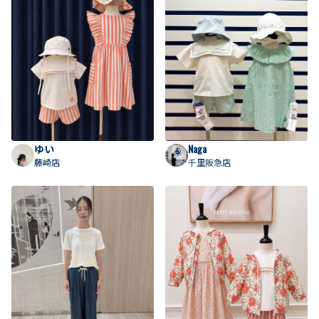
ゆい
Naga
藤崎店
千里阪急店