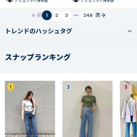
アミュプラザ博多店
アミュプラザ博多店
前
1
2
3
248
次
トレンドのハッシュタグ
スナップランキング
1
2
3