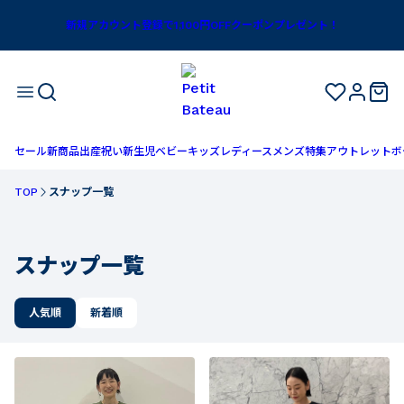
コーデ一覧｜ベビー服・子供服通販のPETIT BATEAU【公式】
新規アカウント登録で1,100円OFFクーポンプレゼント！
セール
新商品
出産祝い
新生児
ベビー
キッズ
レディース
メンズ
特集
アウトレット
ボ
TOP
スナップ一覧
スナップ一覧
人気順
新着順