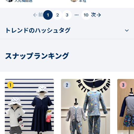
大丸梅田店
本社
前
1
2
3
10
次
トレンドのハッシュタグ
スナップランキング
1
2
3