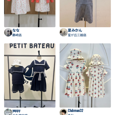
なな
夏みかん
藤崎店
星が丘三越店
yoppy
Clubman32