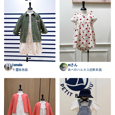
tomoko
mさん
千里阪急店
あべのハルカス近鉄本店