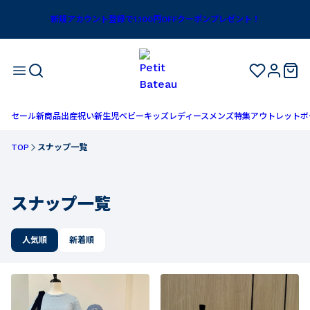
コーデ一覧｜ベビー服・子供服通販のPETIT BATEAU【公式】
新規アカウント登録で1,100円OFFクーポンプレゼント！
セール
新商品
出産祝い
新生児
ベビー
キッズ
レディース
メンズ
特集
アウトレット
ボ
TOP
スナップ一覧
スナップ一覧
人気順
新着順