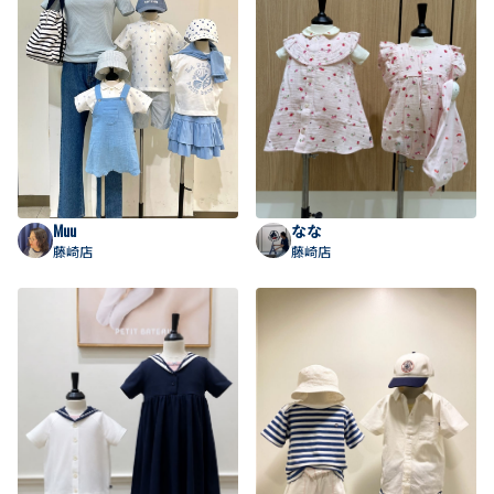
Muu
なな
藤崎店
藤崎店