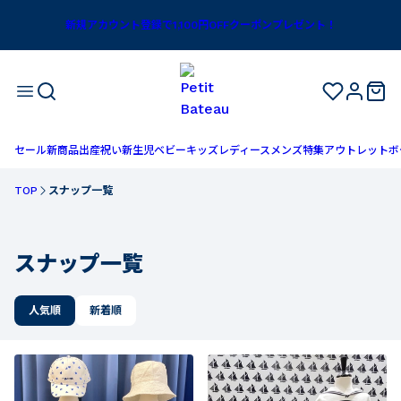
コーデ一覧｜ベビー服・子供服通販のPETIT BATEAU【公式】
新規アカウント登録で1,100円OFFクーポンプレゼント！
セール
新商品
出産祝い
新生児
ベビー
キッズ
レディース
メンズ
特集
アウトレット
ボ
TOP
スナップ一覧
スナップ一覧
人気順
新着順