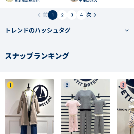
日本橋高島屋店
千里阪急店
前
1
2
3
4
次
トレンドのハッシュタグ
スナップランキング
1
2
3