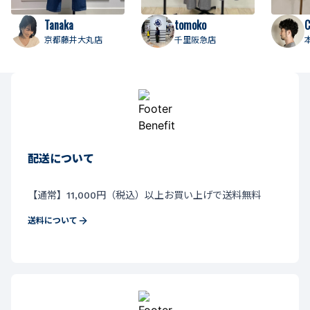
Tanaka
tomoko
C
京都藤井大丸店
千里阪急店
配送について
【通常】11,000円（税込）以上お買い上げで送料無料
送料について