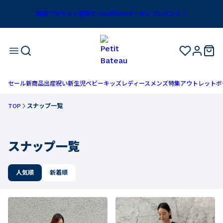
コーデ一覧｜ベビー服・子供服通販のPETIT BATEAU【公式】
新規アカウント登録で1,100円OFFクーポンプレゼント！
セール
新商品
出産祝い
新生児
ベビー
キッズ
レディース
メンズ
特集
アウトレット
ボ
TOP
スナップ一覧
スナップ一覧
人気順
新着順