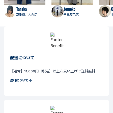
Tanaka
tomoko
C
京都藤井大丸店
千里阪急店
配送について
【通常】11,000円（税込）以上お買い上げで送料無料
送料について