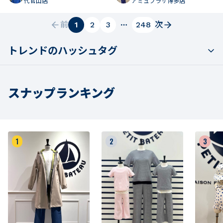
代官山店
アミュプラザ博多店
前
1
2
3
248
次
トレンドのハッシュタグ
スナップランキング
1
2
3